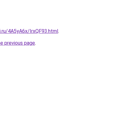
ki.ru/4A5yA6x/IrxQF93.html
.
he previous page
.