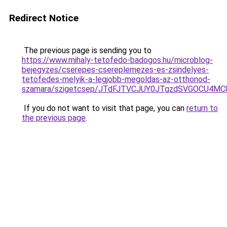
Redirect Notice
The previous page is sending you to
https://www.mihaly-tetofedo-badogos.hu/microblog-
bejegyzes/cserepes-csereplemezes-es-zsindelyes-
tetofedes-melyik-a-legjobb-megoldas-az-otthonod-
szamara/szigetcsep/JTdFJTVCJUY0JTgzdSVGOCU4M
If you do not want to visit that page, you can
return to
the previous page
.