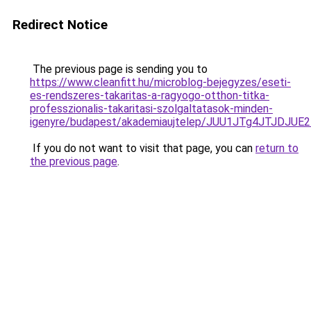
Redirect Notice
The previous page is sending you to
https://www.cleanfitt.hu/microblog-bejegyzes/eseti-
es-rendszeres-takaritas-a-ragyogo-otthon-titka-
professzionalis-takaritasi-szolgaltatasok-minden-
igenyre/budapest/akademiaujtelep/JUU1JTg4JTJ
If you do not want to visit that page, you can
return to
the previous page
.