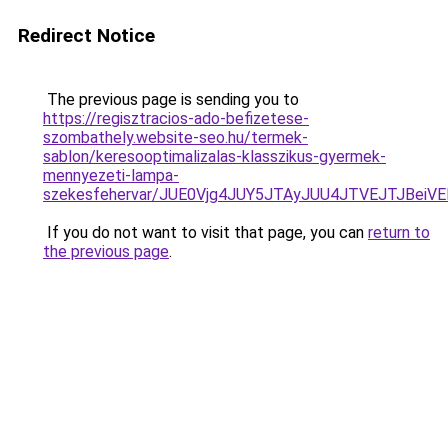
Redirect Notice
The previous page is sending you to
https://regisztracios-ado-befizetese-
szombathely.website-seo.hu/termek-
sablon/keresooptimalizalas-klasszikus-gyermek-
mennyezeti-lampa-
szekesfehervar/JUE0Vjg4JUY5JTAyJUU4JTVEJTJB
If you do not want to visit that page, you can
return to
the previous page
.