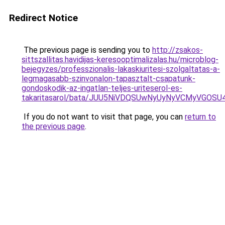
Redirect Notice
The previous page is sending you to
http://zsakos-
sittszallitas.havidijas-keresooptimalizalas.hu/microblog-
bejegyzes/professzionalis-lakaskiuritesi-szolgaltatas-a-
legmagasabb-szinvonalon-tapasztalt-csapatunk-
gondoskodik-az-ingatlan-teljes-uriteserol-es-
takaritasarol/bata/JUU5NiVDQSUwNyUyNyVCMyVGO
If you do not want to visit that page, you can
return to
the previous page
.