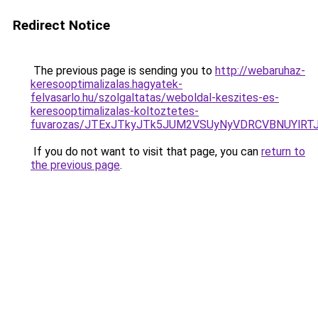
Redirect Notice
The previous page is sending you to
http://webaruhaz-
keresooptimalizalas.hagyatek-
felvasarlo.hu/szolgaltatas/weboldal-keszites-es-
keresooptimalizalas-koltoztetes-
fuvarozas/JTExJTkyJTk5JUM2VSUyNyVDRCVBNUYlRT
If you do not want to visit that page, you can
return to
the previous page
.