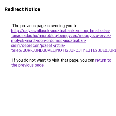
Redirect Notice
The previous page is sending you to
http://palyaszallasok-ausztriaban.keresooptimalizalas-
tanacsadas.hu/microblog-bejegyzes/meggyozo-ervek-
melyek-miatt-iden-erdemes-ausztriaban-
sielni/debrecen/jozsef-attila-
telep/JURFJUNDJUVELjYlQTlSJUFCJThEJTE2JUE0JUR
If you do not want to visit that page, you can
return to
the previous page
.