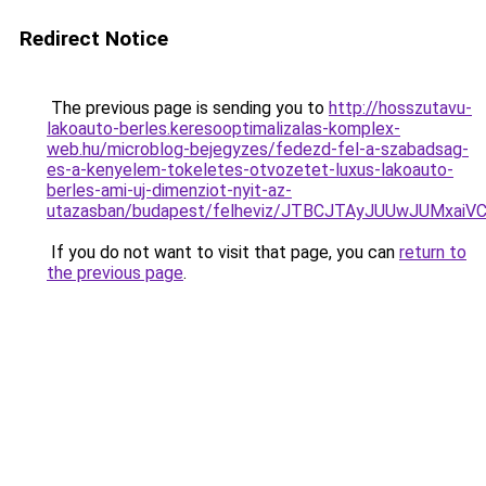
Redirect Notice
The previous page is sending you to
http://hosszutavu-
lakoauto-berles.keresooptimalizalas-komplex-
web.hu/microblog-bejegyzes/fedezd-fel-a-szabadsag-
es-a-kenyelem-tokeletes-otvozetet-luxus-lakoauto-
berles-ami-uj-dimenziot-nyit-az-
utazasban/budapest/felheviz/JTBCJTAyJUUwJUMx
If you do not want to visit that page, you can
return to
the previous page
.