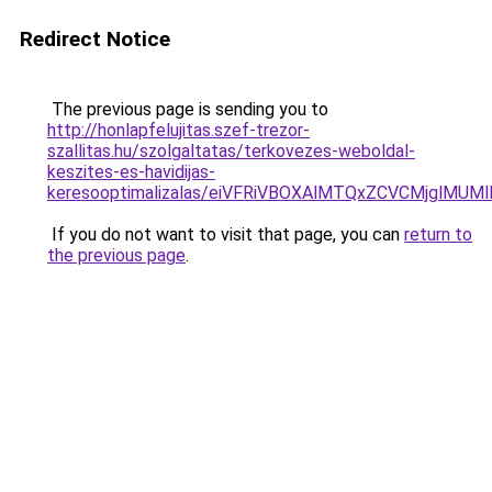
Redirect Notice
The previous page is sending you to
http://honlapfelujitas.szef-trezor-
szallitas.hu/szolgaltatas/terkovezes-weboldal-
keszites-es-havidijas-
keresooptimalizalas/eiVFRiVBOXAlMTQxZCVCMjglM
If you do not want to visit that page, you can
return to
the previous page
.